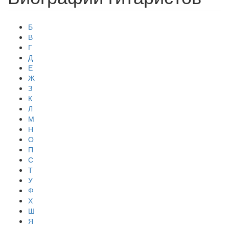
Б
В
Г
Д
Е
Ж
З
К
Л
М
Н
О
П
С
Т
У
Ф
Х
Ш
Я