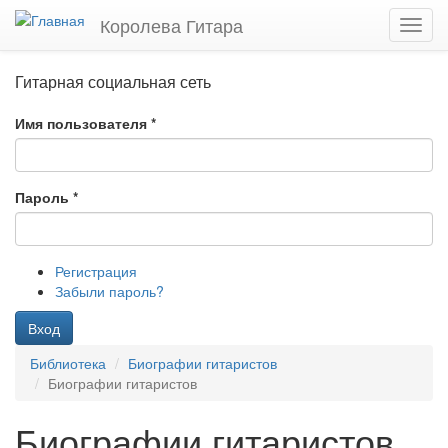
Перейти
Королева Гитара
Toggl
к
navig
основному
содержанию
Гитарная социальная сеть
Имя пользователя
*
Пароль
*
Регистрация
Забыли пароль?
Вход
Библиотека
Биографии гитаристов
Биографии гитаристов
Биографии гитаристов