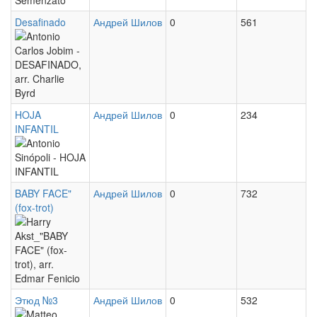
-
POR
Desafinado
Андрей Шилов
0
561
Дворжак
VOCÊ...
Antonio
каприз
CHOREI
Carlos
!
Jobim
(Valsa),
-
HOJA
Андрей Шилов
0
234
arr.
DESAFINADO,
INFANTIL
Antonio
Domingos
arr.
Sinópoli
Semenzato
Charlie
-
BABY FACE"
Андрей Шилов
0
732
Byrd
(fox-trot)
HOJA
Harry
INFANTIL
Akst_"BABY
FACE"
(fox-
Этюд №3
Андрей Шилов
0
532