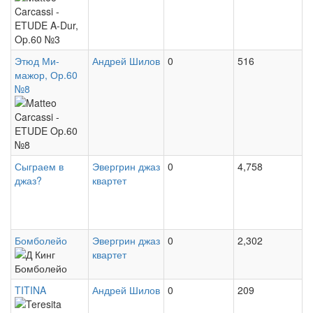
Matteo
trot),
Carcassi
arr.
-
Edmar
Этюд Ми-
Андрей Шилов
0
516
ETUDE
Fenicio
мажор, Ор.60
A-
№8
Matteo
Dur,
Carcassi
Op.60
-
№3
Сыграем в
Эвергрин джаз
0
4,758
ETUDE
джаз?
квартет
Op.60
№8
Бомболейо
Эвергрин джаз
0
2,302
Д
квартет
Кинг
TITINA
Андрей Шилов
0
209
Бомболейо
Teresita