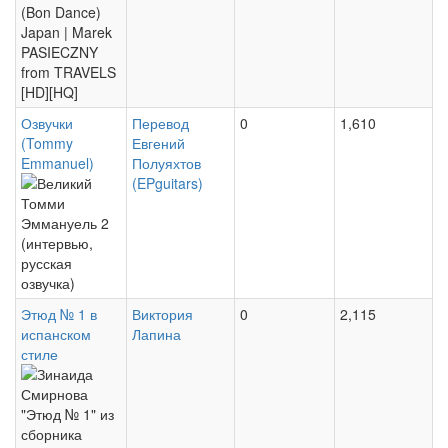
ODORI
Ayer
(Bon
Dance)
Japan
Озвучки
Перевод
0
1,610
(Tommy
Евгений
|
Emmanuel)
Полуяхтов
Великий
(EPguitars)
Marek
Томми
PASIECZNY
Эммануель
from
2
TRAVELS
(интервью,
Этюд № 1 в
Виктория
0
2,115
[HD]
испанском
Лапина
русская
[HQ]
стиле
Зинаида
озвучка)
Смирнова
"Этюд