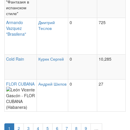
№
1"
Armando
Дмитрий
0
725
из
Vazquez
Теслов
"Brasilena"
сборника
"Фантазия
в
Cold Rain
Курек Сергей
0
10,285
испанском
стиле"
FLOR CUBANA
Андрей Шилов
0
27
León
Vicente
Gasсón
-
FLOR
1
2
3
4
5
6
7
8
9
…