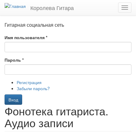
Перейти
Королева Гитара
Toggl
к
navig
основному
содержанию
Гитарная социальная сеть
Имя пользователя
*
Пароль
*
Регистрация
Забыли пароль?
Вход
Фонотека гитариста.
Аудио записи