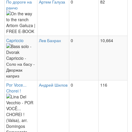
Prairie
По дороге на
Артем Галуза
0
82
Artiom
ранчо
On
Galuza
the
|
way
FREE
Capriccio
Лев Бахрах
0
10,664
to
Bass
E-
the
solo
BOOK
ranch
-
Artiom
Dvorak
Gałuza
Capriccio
Por Voce...
Андрей Шилов
0
116
|
Chorei !
-
Lina
FREE
Соло
Del
E-
на
Vecchio
BOOK
басу
-