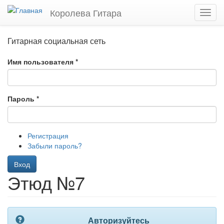
Перейти
Королева Гитара
Toggl
к
navig
основному
содержанию
Гитарная социальная сеть
Имя пользователя
*
Пароль
*
Регистрация
Забыли пароль?
Вход
Этюд №7
Авторизуйтесь