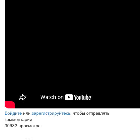
красивый
Этюд
№7
для
гитары
Дмитрия
Григорьева
Войдите
или
зарегистрируйтесь
, чтобы отправлять
комментарии
30932 просмотра