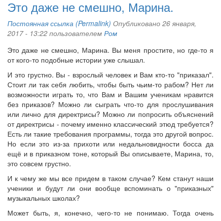
Это даже не смешно, Марина.
Постоянная ссылка (Permalink)
Опубликовано 26 января,
2017 - 13:22 пользователем
Ром
Это даже не смешно, Марина. Вы меня простите, но где-то я
от кого-то подобные истории уже слышал.
И это грустно. Вы - взрослый человек и Вам кто-то "приказал".
Стоит ли так себя любить, чтобы быть чьим-то рабом? Нет ли
возможности играть то, что Вам и Вашим ученикам нравится
без приказов? Можно ли сыграть что-то для прослушивания
или лично для директрисы? Можно ли попросить объяснений
от директрисы - почему именно классический этюд требуется?
Есть ли такие требования программы, тогда это другой вопрос.
Но если это из-за прихоти или недальновидности босса да
ещё и в приказном тоне, который Вы описываете, Марина, то,
это совсем грустно.
И к чему же мы все придем в таком случае? Кем станут наши
ученики и будут ли они вообще вспоминать о "приказных"
музыкальных школах?
Может быть, я, конечно, чего-то не понимаю. Тогда очень