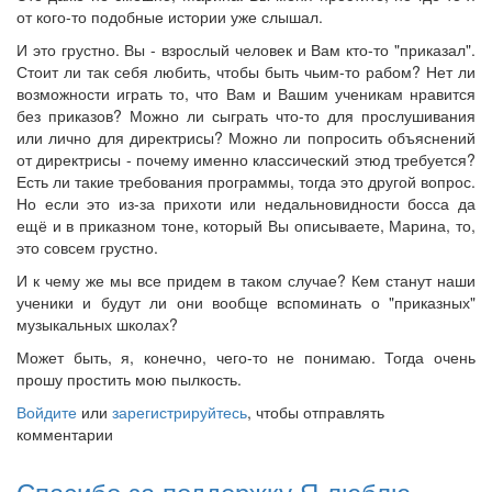
от кого-то подобные истории уже слышал.
И это грустно. Вы - взрослый человек и Вам кто-то "приказал".
Стоит ли так себя любить, чтобы быть чьим-то рабом? Нет ли
возможности играть то, что Вам и Вашим ученикам нравится
без приказов? Можно ли сыграть что-то для прослушивания
или лично для директрисы? Можно ли попросить объяснений
от директрисы - почему именно классический этюд требуется?
Есть ли такие требования программы, тогда это другой вопрос.
Но если это из-за прихоти или недальновидности босса да
ещё и в приказном тоне, который Вы описываете, Марина, то,
это совсем грустно.
И к чему же мы все придем в таком случае? Кем станут наши
ученики и будут ли они вообще вспоминать о "приказных"
музыкальных школах?
Может быть, я, конечно, чего-то не понимаю. Тогда очень
прошу простить мою пылкость.
Войдите
или
зарегистрируйтесь
, чтобы отправлять
комментарии
Спасибо за поддержку.Я люблю