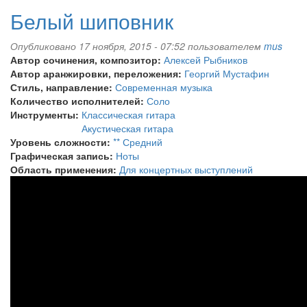
Белый шиповник
Опубликовано 17 ноября, 2015 - 07:52 пользователем
mus
Автор сочинения, композитор:
Алексей Рыбников
Автор аранжировки, переложения:
Георгий Мустафин
Стиль, направление:
Современная музыка
Количество исполнителей:
Соло
Инструменты:
Классическая гитара
Акустическая гитара
Уровень сложности:
** Средний
Графическая запись:
Ноты
Область применения:
Для концертных выступлений
Белый
шиповник
(Guitar)