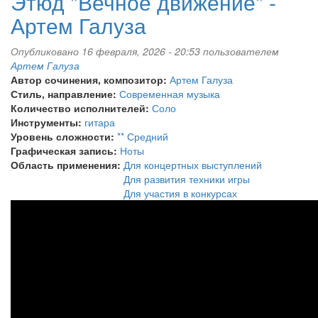
Этюд "Вечное движение" -
Артем Галуза
Опубликовано 16 февраля, 2026 - 20:53 пользователем
Артем Галуза
Автор сочинения, композитор:
Артем Галуза
Стиль, направление:
Современная музыка
Количество исполнителей:
Соло
Инструменты:
гитара
Уровень сложности:
** Средний
Графическая запись:
Ноты
Область применения:
Для концертных выступлений
Для развития техники игры
Для участия в конкурсах
Etiuda
"Perpetuum
mobile"
-
A.Gałuza