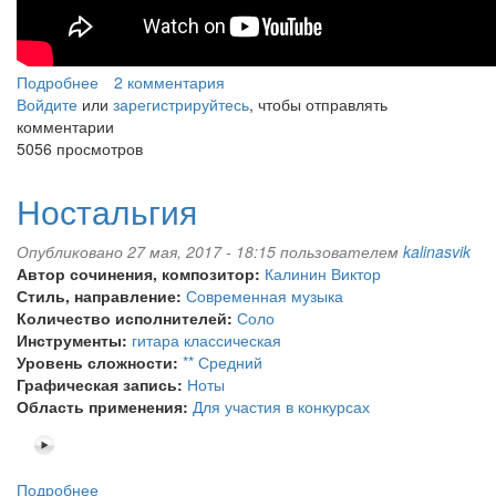
Подробнее
о
2 комментария
Войдите
или
Марш
зарегистрируйтесь
, чтобы отправлять
комментарии
ежей
5056 просмотров
Ностальгия
Опубликовано 27 мая, 2017 - 18:15 пользователем
kalinasvik
Автор сочинения, композитор:
Калинин Виктор
Стиль, направление:
Современная музыка
Количество исполнителей:
Соло
Инструменты:
гитара классическая
Уровень сложности:
** Средний
Графическая запись:
Ноты
Область применения:
Для участия в конкурсах
Подробнее
о