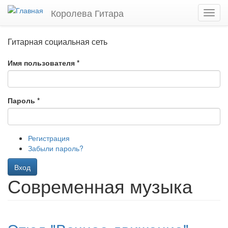
Перейти
Королева Гитара
Toggl
к
navig
основному
содержанию
Гитарная социальная сеть
Имя пользователя
*
Пароль
*
Регистрация
Забыли пароль?
Вход
Современная музыка