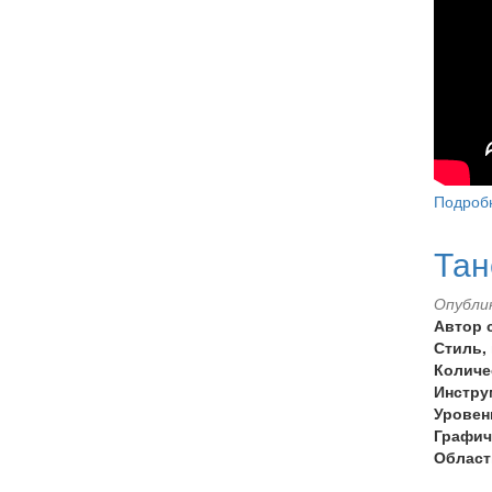
for
beg
⤵️
Подроб
Тан
Опублик
Автор 
Стиль,
Количе
Инстру
Уровен
Графич
Област