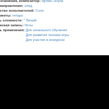
сочинения, композитор:
Артем Галуза
 направление:
этюд
ство исполнителей:
Соло
менты:
гитара
ь сложности:
* Легкий
еская запись:
Ноты
ь применения:
Для начального обучения
Для развития техники игры
Для участия в конкурсах
dy
rtuoso"
iuda
rtuoz")
y
ar
ce