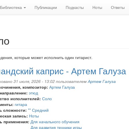
Библиотека
Публикации
Подкасты
Ноты
Ответы
ло
дения, которые может исполнить один гитарист.
андский каприс - Артем Галуза
овано 31 июля, 2026 - 13:02 пользователем
Артем Галуза
сочинения, композитор:
Артем Галуза
 направление:
этюд
ство исполнителей:
Соло
менты:
гитара
ь сложности:
** Средний
еская запись:
Ноты
ь применения:
Для начального обучения
Для развития техники игры