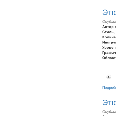
Этю
Опублик
Автор 
Стиль,
Количе
Инстру
Уровен
Графич
Област
Подроб
Этю
Опублик