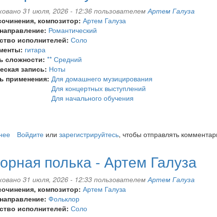
Артем
овано 31 июля, 2026 - 12:36 пользователем
Артем Галуза
Галуза
сочинения, композитор:
Артем Галуза
 направление:
Романтический
ство исполнителей:
Соло
менты:
гитара
ь сложности:
** Средний
еская запись:
Ноты
ь применения:
Для домашнего музицирования
Для концертных выступлений
Для начального обучения
нее
о
Войдите
или
зарегистрируйтесь
, чтобы отправлять комментар
Сон
-
орная полька - Артем Галуза
Артем
Галуза
овано 31 июля, 2026 - 12:33 пользователем
Артем Галуза
сочинения, композитор:
Артем Галуза
 направление:
Фольклор
ство исполнителей:
Соло