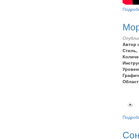
Подроб
Мор
Опублик
Автор 
Стиль,
Количе
Инстру
Уровен
Графич
Област
Подроб
Сон