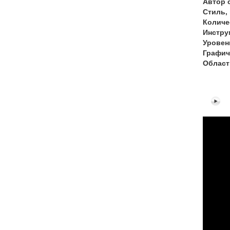
Автор 
Стиль,
Количе
Инстру
Уровен
Графич
Област
Stu
"Vi
(Et
"Wi
Eas
guit
pie