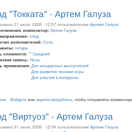
Часы
с
д "Токката" - Артем Галуза
кукушкой
-
овано 31 июля, 2026 - 12:57 пользователем
Артем Галуза
Артем
сочинения, композитор:
Артем Галуза
Галуза
 направление:
этюд
ство исполнителей:
Соло
менты:
гитара
ь сложности:
** Средний
еская запись:
Ноты
ь применения:
Для концертных выступлений
Для развития техники игры
Для участия в конкурсах
нее
о
Войдите
или
зарегистрируйтесь
, чтобы отправлять комментар
Этюд
"Токката"
д "Виртуоз" - Артем Галуза
-
Артем
овано 31 июля, 2026 - 12:54 пользователем
Артем Галуза
Галуза