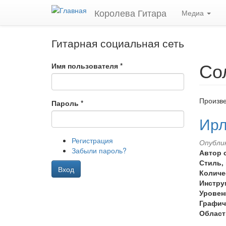
Перейти
Королева Гитара
Медиа
к
основному
содержанию
Гитарная социальная сеть
Со
Имя пользователя
*
Произве
Пароль
*
Ирл
Регистрация
Опублик
Забыли пароль?
Автор 
Стиль,
Вход
Количе
Инстру
Уровен
Графич
Област