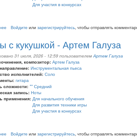
Для участия в конкурсах
нее
о
Войдите
или
зарегистрируйтесь
, чтобы отправлять комментар
Ирландский
каприс
ы с кукушкой - Артем Галуза
-
Артем
овано 31 июля, 2026 - 12:59 пользователем
Артем Галуза
Галуза
сочинения, композитор:
Артем Галуза
 направление:
Инструментальная пьеса
ство исполнителей:
Соло
менты:
гитара
ь сложности:
** Средний
еская запись:
Ноты
ь применения:
Для начального обучения
Для развития техники игры
Для участия в конкурсах
нее
о
Войдите
или
зарегистрируйтесь
, чтобы отправлять комментар