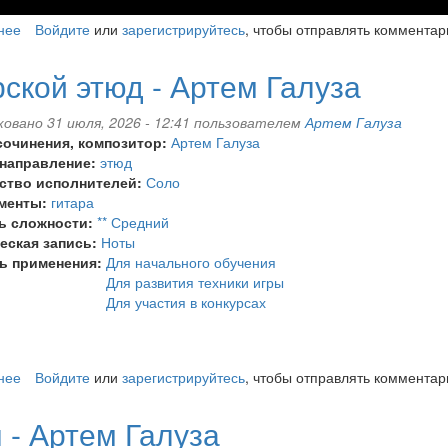
нее
о
Войдите
или
зарегистрируйтесь
, чтобы отправлять комментар
Танец
"Шмель"
ской этюд - Артем Галуза
-
Артем
овано 31 июля, 2026 - 12:41 пользователем
Артем Галуза
Галуза
сочинения, композитор:
Артем Галуза
 направление:
этюд
ство исполнителей:
Соло
менты:
гитара
ь сложности:
** Средний
еская запись:
Ноты
ь применения:
Для начального обучения
Для развития техники игры
Для участия в конкурсах
нее
о
Войдите
или
зарегистрируйтесь
, чтобы отправлять комментар
Морской
этюд
 - Артем Галуза
-