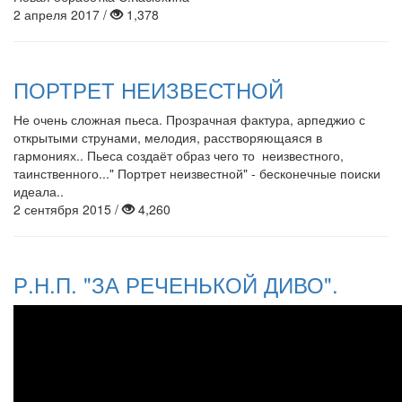
2 апреля 2017 /
1,378
ПОРТРЕТ НЕИЗВЕСТНОЙ
Не очень сложная пьеса. Прозрачная фактура, арпеджио с
открытыми струнами, мелодия, расстворяющаяся в
гармониях.. Пьеса создаёт образ чего то неизвестного,
таинственного..." Портрет неизвестной" - бесконечные поиски
идеала..
2 сентября 2015 /
4,260
Р.Н.П. "ЗА РЕЧЕНЬКОЙ ДИВО".
ансамбль гитаристов рук.
Касюхин С В