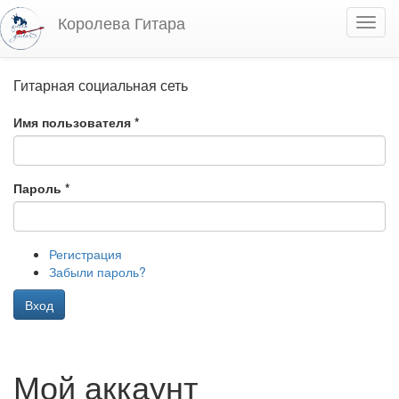
Перейти к основному содержанию
Королева Гитара
Toggl
navig
Гитарная социальная сеть
Имя пользователя
*
Пароль
*
Регистрация
Забыли пароль?
Вход
Мой аккаунт