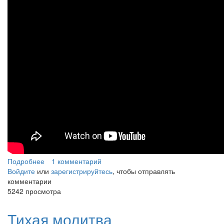
Подробнее
о Дождь
1 комментарий
Войдите
или
зарегистрируйтесь
, чтобы отправлять
комментарии
5242 просмотра
Тихая молитва