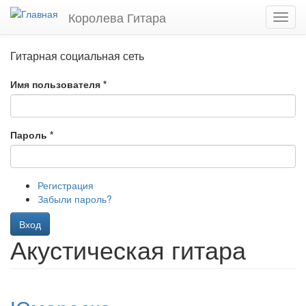
Перейти
Королева Гитара
Toggl
к
navig
основному
содержанию
Гитарная социальная сеть
Имя пользователя
*
Пароль
*
Регистрация
Забыли пароль?
Вход
Акустическая гитара