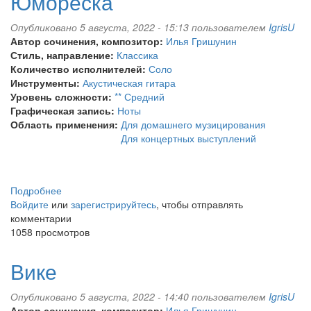
Юмореска
Опубликовано 5 августа, 2022 - 15:13 пользователем
IgrisU
Автор сочинения, композитор:
Илья Гришунин
Стиль, направление:
Классика
Количество исполнителей:
Соло
Инструменты:
Акустическая гитара
Уровень сложности:
** Средний
Графическая запись:
Ноты
Область применения:
Для домашнего музицирования
Для концертных выступлений
Подробнее
о
Войдите
или
Юмореска
зарегистрируйтесь
, чтобы отправлять
комментарии
1058 просмотров
Вике
Опубликовано 5 августа, 2022 - 14:40 пользователем
IgrisU
Автор сочинения, композитор:
Илья Гришунин