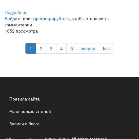
Подробнее
о
Войдите
или
Вальс
зарегистрируйтесь
, чтобы отправлять
комментарии
1852 просмотра
1
2
3
4
5
вперёд
last
Правила сайта
Роли пользователей
Записи в блоге