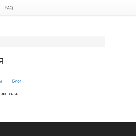
FAQ
я
ы
Блог
ресовали.