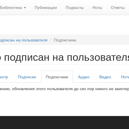
Библиотека
Публикации
Подкасты
Ноты
Ответы
одписан на пользователя
Подписчики
о подписан на пользовател
вные
мотр
Подписки
Подписчики
(активная
Аудио
Видео
Нот
адки
вкладка)
ению, обновления этого пользователя до сих пор никого не заинте