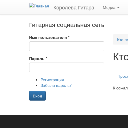
Перейти
Королева Гитара
Медиа
к
основному
содержанию
Гитарная социальная сеть
Имя пользователя
*
Кто п
Кт
Пароль
*
Гла
Прос
Регистрация
вкл
Забыли пароль?
К сожал
Вход