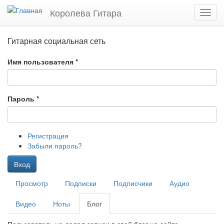
Перейти
Королева Гитара
Toggl
к
navig
основному
содержанию
Гитарная социальная сеть
Имя пользователя
*
Пароль
*
Регистрация
Забыли пароль?
Вход
Главные
Просмотр
Подписки
Подписчики
Аудио
вкладки
Видео
Ноты
Блог
(активная
вкладка)