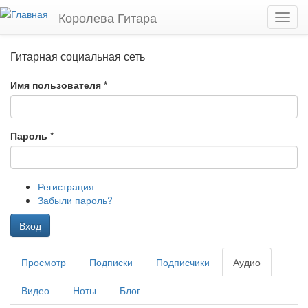
Перейти к основному содержанию
Королева Гитара
Toggl
navig
Гитарная социальная сеть
Имя пользователя
*
Пароль
*
Регистрация
Забыли пароль?
Вход
Просмотр
Подписки
Подписчики
Аудио
(активная
Главные вкладки
вкладка)
Видео
Ноты
Блог