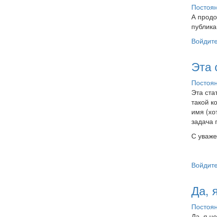
Постоян
А продо
публика
Войдит
Эта 
Постоян
Эта ста
такой к
имя (хо
задача 
С уваже
Войдит
Да, 
Постоян
Да, я н