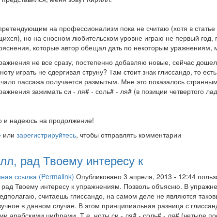
претендующим на профессионализм пока не считаю (хотя в статье 
ихся), но на сносном любительском уровне играю не первый год, 
пояснения, которые автор обещал дать по некоторым уражнениям, 
ражнения не все сразу, постепенно добавляю новые, сейчас дошел 
ноту играть не сдергивая струну? Там стоит знак глиссандо, то ест
ачало пассажа получается размытым. Мне это показалось странным.
ражнения зажимать си - ля# - соль# - ля# (в позиции четвертого ла
 и надеюсь на продолжение!
е
или
зарегистрируйтесь
, чтобы отправлять комментарии
лл, рад Твоему интересу к
ная ссылка (Permalink)
Опубликовано 3 апреля, 2013 - 12:44 поль
 рад Твоему интересу к упражнениям. Позволь объясню. В упражнен
редполагаю, считаешь глиссандо, на самом деле не являются таков
вучное в данном случае. В этом принципиальная разница с глиссан
и арабскими цифрами. Т.е. ноты си - ля# - соль# - ля# (четыре п