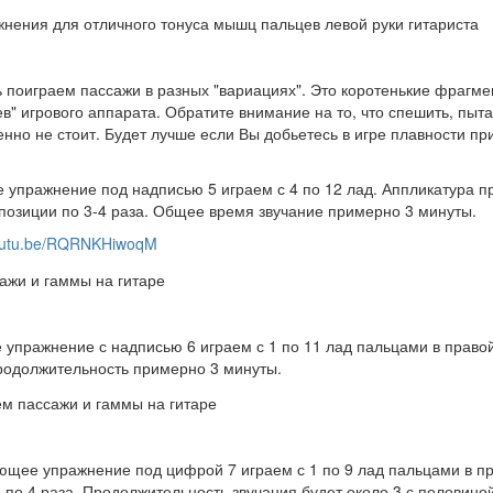
поиграем пассажи в разных "вариациях". Это коротенькие фрагме
ев" игрового аппарата. Обратите внимание на то, что спешить, пыта
нно не стоит. Будет лучше если Вы добьетесь в игре плавности при
упражнение под надписью 5 играем с 4 по 12 лад. Аппликатура пр
позиции по 3-4 раза. Общее время звучание примерно 3 минуты.
youtu.be/RQRNKHiwoqM
упражнение с надписью 6 играем с 1 по 11 лад пальцами в правой 
родолжительность примерно 3 минуты.
ее упражнение под цифрой 7 играем с 1 по 9 лад пальцами в прав
 по 4 раза. Продолжительность звучания будет около 3 с половино