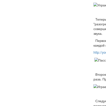
Теперь 
"разогр
соверше
звука.
Первое 
каждой 
http://
Второе 
раза. П
Следующ
позиции