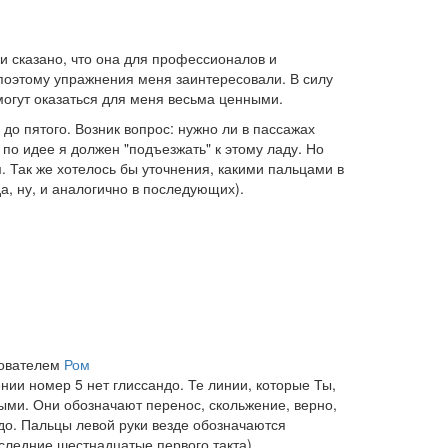
и сказано, что она для профессионалов и
поэтому упражнения меня заинтересовали. В силу
могут оказаться для меня весьма ценными.
до пятого. Возник вопрос: нужно ли в пассажах
ь по идее я должен "подъезжать" к этому ладу. Но
 Так же хотелось бы уточнения, какими пальцами в
да, ну, и аналогично в последующих).
зователем
Ром
ии номер 5 нет глиссандо. Те линии, которые Ты,
ыми. Они обозначают перенос, скольжение, верно,
до. Пальцы левой руки везде обозначаются
оследние шестнадцатые первого такта)