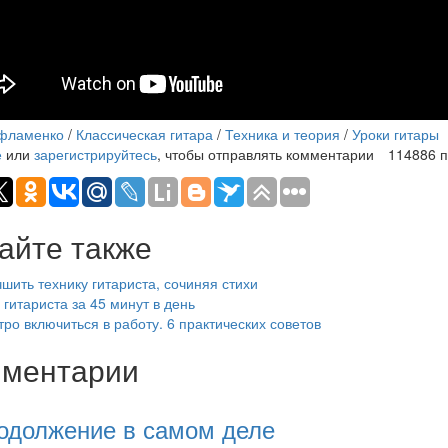
 фламенко
/
Классическая гитара
/
Техника и теория
/
Уроки гитары
е
или
зарегистрируйтесь
, чтобы отправлять комментарии
114886 
айте также
чшить технику гитариста, сочиняя стихи
 гитариста за 45 минут в день
тро включиться в работу. 6 практических советов
ментарии
одолжение в самом деле