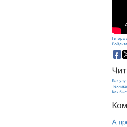
Гитара
Войдит
Чит
Как улу
Техника
Как быс
Ком
А пр