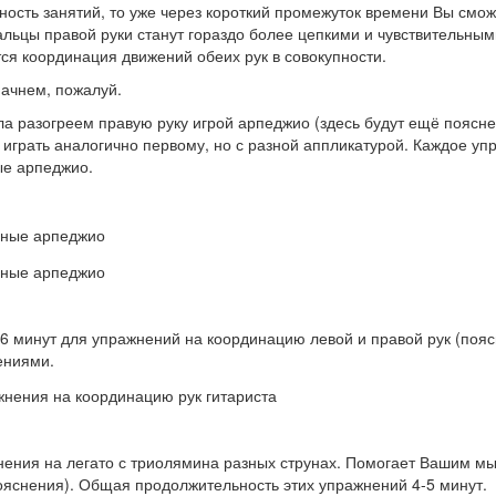
ность занятий, то уже через короткий промежуток времени Вы смож
льцы правой руки станут гораздо более цепкими и чувствительными
ся координация движений обеих рук в совокупности.
ачнем, пожалуй.
 разогреем правую руку игрой арпеджио (здесь будут ещё поясне
 играть аналогично первому, но с разной аппликатурой. Каждое упр
е арпеджио.
 минут для упражнений на координацию левой и правой рук (пояс
ениями.
ния на легато с триолямина разных струнах. Помогает Вашим мы
ояснения). Общая продолжительность этих упражнений 4-5 минут.