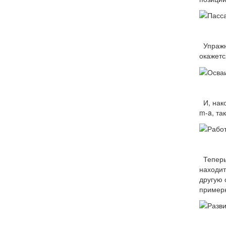
Упражне
окажетс
И, нако
m-a, та
Теперь 
находит
другую 
примерн