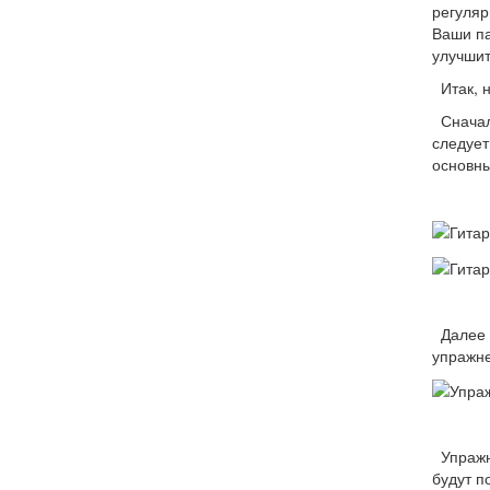
регуляр
Ваши па
улучшит
Итак, н
Сначала
следует
основны
Далее 6
упражн
Упражне
будут п