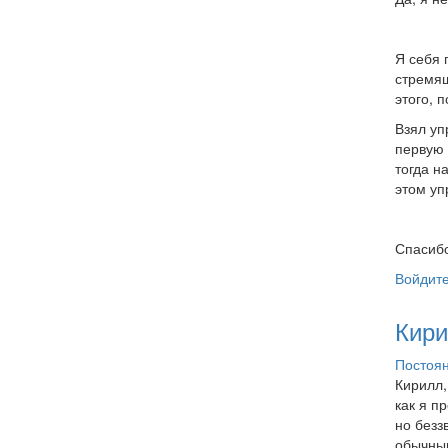
Я себя 
стремящ
этого, 
Взял уп
первую 
тогда н
этом уп
Спасибо
Войдит
Кири
Постоян
Кирилл,
как я п
но безз
обычным