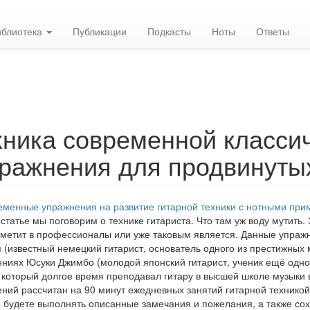
иблиотека
Публикации
Подкасты
Ноты
Ответы
хника современной класси
пражнения для продвинутых
статье мы поговорим о технике гитариста. Что там уж воду мутить. 
о метит в профессионалы или уже таковым является. Данные упраж
 (известный немецкий гитарист, основатель одного из престижных 
ниях Юсуки Джимбо (молодой японский гитарист, ученик ещё одно
 который долгое время преподавал гитару в высшей школе музыки в 
ний рассчитан на 90 минут ежедневных занятий гитарной техникой
 будете выполнять описанные замечания и пожелания, а также со