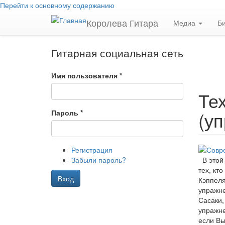
Перейти к основному содержанию
Королева Гитара
Медиа
Б
Гитарная социальная сеть
Имя пользователя
*
Те
(у
Пароль
*
Регистрация
Забыли пароль?
В этой 
тех, кт
Вход
Кэппеля
упражне
Сасаки,
упражне
если Вы