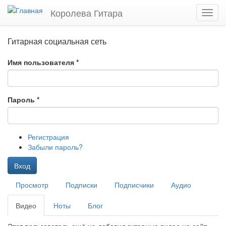
Перейти
Королева Гитара
Toggl
к
navig
основному
содержанию
Гитарная социальная сеть
Имя пользователя
*
Пароль
*
Регистрация
Забыли пароль?
Вход
Главные
Просмотр
Подписки
Подписчики
Аудио
вкладки
Видео
(активная
Ноты
Блог
вкладка)