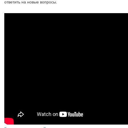
ответить на новые вопросы.
Сергей
Руднев
-
Физиология
или
талант
|
1
часть