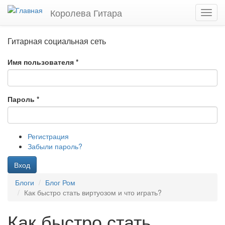
Перейти
Королева Гитара
Toggl
к
navig
основному
содержанию
Гитарная социальная сеть
Имя пользователя
*
Пароль
*
Регистрация
Забыли пароль?
Вход
Блоги
Блог Ром
Как быстро стать виртуозом и что играть?
Как быстро стать