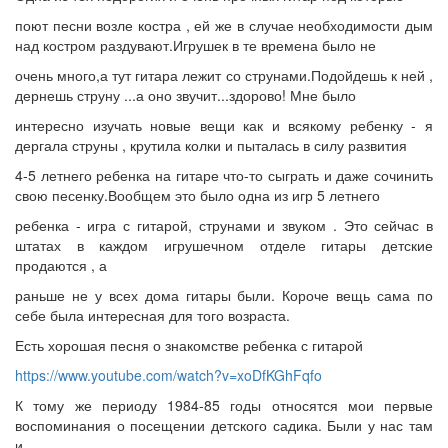
поют песни возле костра , ей же в случае необходимости дым
над костром раздувают.Игрушек в те времена было не
очень много,а тут гитара лежит со струнами.Подойдешь к ней ,
дернешь струну ...а оно звучит...здорово! Мне было
интересно изучать новые вещи как и всякому ребенку - я
дергала струны , крутила колки и пыталась в силу развития
4-5 летнего ребенка на гитаре что-то сыграть и даже сочинить
свою песенку.Вообщем это было одна из игр 5 летнего
ребенка - игра с гитарой, струнами и звуком . Это сейчас в
штатах в каждом игрушечном отделе гитары детские
продаются , а
раньше не у всех дома гитары были. Короче вещь сама по
себе была интересная для того возраста.
Есть хорошая песня о знакомстве ребенка с гитарой
https://www.youtube.com/watch?v=xoDfKGhFqfo
К тому же периоду 1984-85 годы относятся мои первые
воспоминания о посещении детского садика. Были у нас там
и