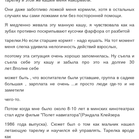
Они даже заботливо ложкой меня кормили, хотя в остальных
случаях мы сами ложками ели без посторонней помощи.
Я медленно жевала эту манную кашу, я чувствовала как на
зубах противно поскрипывают кусочки фарфора от разбитой
тарелки.Но если старшие кормят - надо кушать. На тот момент
меня слегка удивила нелогичность действий взрослых,
поэтому эта ситуация очень хорошо запомнилась. Ну съела и
съела себе эту кашу и забыла про это на долгие 30
лет.Вполне себе
может быть , что воспитатели были уставшие, группа в садике
большая , зарплата не очень ...и просто люди где-то и не
заметили
чего-то.
Потом когда мне было около 8-10 лет в минских кинотеатрах
стал идти фильм "Полет навигатора"(Рэндала Клейзера
1986 года выпуска). Сюжет был о том как мальчик нашел
летающую тарелку и научился ей управлять. Тарелка вроде
как