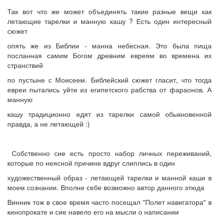
Так вот что же может объединять такие разные вещи как
летающие тарелки и манную кашу ? Есть один интересный
сюжет
опять же из Библии - манна небесная. Это была пища
посланная самим Богом древним евреям во времена их
странствий
по пустыне с Моисеем. Библейский сюжет гласит, что тогда
евреи пытались уйти из египетского рабства от фараонов. А
манную
кашу традиционно едят из тарелки самой обыкновенной
правда, а не летающей :)
Собственно сие есть просто набор личных переживаний,
которые по неясной причине вдруг слиплись в один
художественный образ - летающей тарелки и манной каши в
моем сознании. Вполне себе возможно автор данного этюда
Винник тож в свое время часто посещал "Полет навигатора" в
кинопрокате и сие навело его на мысли о написании