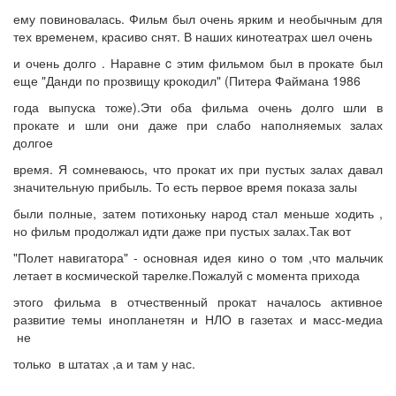
ему повиновалась. Фильм был очень ярким и необычным для
тех временем, красиво снят. В наших кинотеатрах шел очень
и очень долго . Наравне c этим фильмом был в прокате был
еще "Данди по прозвищу крокодил" (Питера Файмана 1986
года выпуска тоже).Эти оба фильма очень долго шли в
прокате и шли они даже при слабо наполняемых залах
долгое
время. Я сомневаюсь, что прокат их при пустых залах давал
значительную прибыль. То есть первое время показа залы
были полные, затем потихоньку народ стал меньше ходить ,
но фильм продолжал идти даже при пустых залах.Так вот
"Полет навигатора" - основная идея кино о том ,что мальчик
летает в космической тарелке.Пожалуй с момента прихода
этого фильма в отчественный прокат началось активное
развитие темы инопланетян и НЛО в газетах и масс-медиа
не
только в штатах ,а и там у нас.