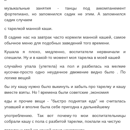
музыкальные занятия - танцы под аккомпанемент
фортепиано, но запомнился садик не этим. А запомнился
садик случаем
с тарелкой манной каши.
В садике нас на завтрак часто кормили манной кашей, самое
обычное меню для подобных заведений того времени.
Кушала я плохо, медленно, воспитатели нервничали и
спешили. Ну и в какой-то момент моя тарелка в моей кашей
случайно упала (улетела) на пол и разбилась на мелкие
кусочки-просто одно неудачное движение видно было . По
логике вещей
бы эту кашу нужно было выкинуть и забыть про тарелку и кашу
вместе взяты. Но ! времена были советские ,экономия
еды и прочие вещи - "быстро поднятая еда" не считалась
упавшей и вполне была себе пригодна к дальнейшему
употреблению. Так вот почему-то мои воспитательницы
собрали кашу с пола с разбитой тарелки, поклали на чистую
тарелку и этой же кашей меня накормили.