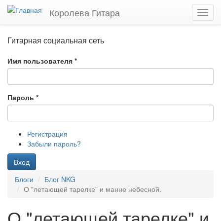
Перейти
Королева Гитара
Toggl
к
navig
основному
содержанию
Гитарная социальная сеть
Имя пользователя
*
Пароль
*
Регистрация
Забыли пароль?
Вход
Блоги
Блог NKG
О "летающей тарелке" и манне небесной.
О "летающей тарелке" и