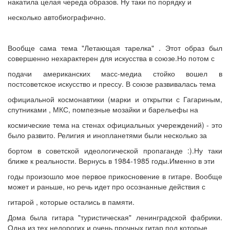
накатила целая череда образов. Ну таки по порядку и
несколько автобиографично.
Вообще сама тема "Летающая тарелка" . Этот образ был
совершенно нехарактерен для искусства в союзе.Но потом с
подачи американских масс-медиа стойко вошел в
постсоветское искусство и прессу. В союзе развивалась тема
официальной космонавтики (марки и открытки с Гагариным,
спутниками , МКС, помпезные мозайки и барельефы на
космические тема на стенах официальных учереждений) - это
было развито. Религия и инопланетями были несколько за
бортом в советской идеологической пропаганде :).Ну таки
ближе к реальности. Вернусь в 1984-1985 годы.Именно в эти
годы произошло мое первое прикосновение в гитаре. Вообще
может и раньше, но речь идет про осознанные действия с
гитарой , которые остались в памяти.
Дома была гитара "туристическая" ленинградской фабрики.
Одна из тех недорогих и очень прочных гитар под которые