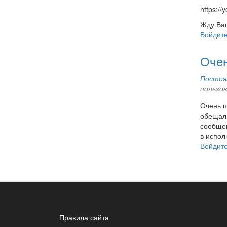
https:/
Жду Ваш
Войдит
Очен
Постоян
пользо
Очень п
обещал 
сообщен
в испол
Войдит
Правила сайта