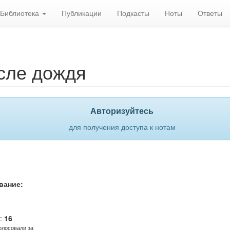
Библиотека
Публикации
Подкасты
Ноты
Ответы
сле дождя
Авторизуйтесь
для получения доступа к нотам
вание:
с
Голос
против!
:
16
олосовали за