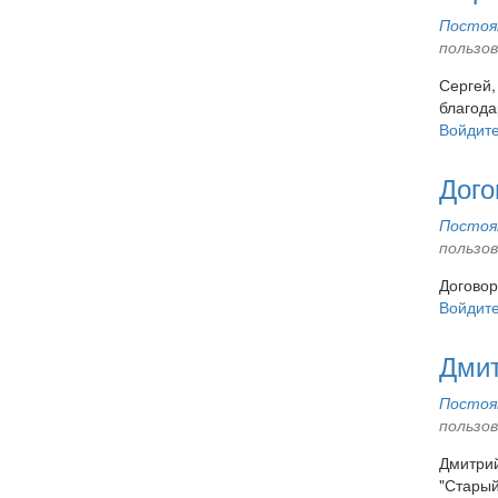
Постоян
пользо
Сергей,
благода
Войдит
Дого
Постоян
пользо
Договор
Войдит
Дмит
Постоян
пользо
Дмитрий
"Старый