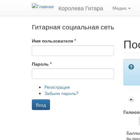
Перейти
Королева Гитара
Медиа
к
основному
содержанию
Гитарная социальная сеть
По
Имя пользователя
*
Пароль
*
Регистрация
Забыли пароль?
Вход
Голосо
Голо
за!
Баллы
Вы прог