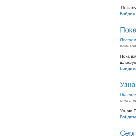
Пожалуй
Войдит
Пока
Постоян
пользо
Пока вз
шлифуем
Войдит
Узна
Постоян
пользо
Узнаю П
Войдит
Серг