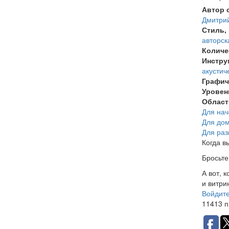
Автор 
Дмитрий
Стиль,
авторск
Количе
Инстру
акустич
Графич
Уровен
Област
Для нач
Для до
Для раз
Когда в
Бросьте
А вот, 
и витри
Войдит
11413 п