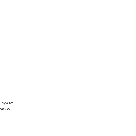
.
в лужах
лодию.