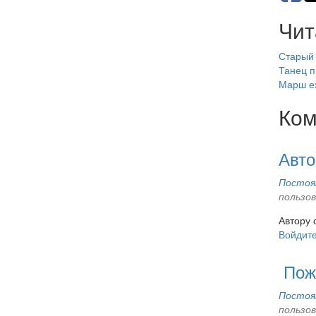
Чит
Старый
Танец п
Марш е
Ком
Авто
Постоян
пользо
Автору 
Войдит
Пожа
Постоян
пользо