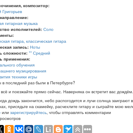
сочинения, композитор:
 Григорьев
 направление:
ая гитарная музыка
ство исполнителей:
Соло
менты:
еская гитара, классическая гитара
еская запись:
Ноты
ь сложности:
** Средний
ь применения:
ального обучения
машнего музицирования
вития техники игры
ы в последний раз были в Петербурге?
 всё и поезжайте прямо сейчас. Наверняка он встретит вас дождём
когда дождь закончится, небо распогодится и лучи солнца заиграют 
нах, присядьте на скамейку, расчехлите гитару и сыграйте мою ме
е
или
зарегистрируйтесь
, чтобы отправлять комментарии
росмотров