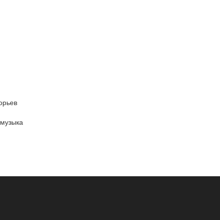
орьев
 музыка