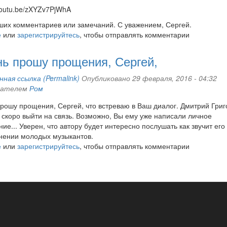
/youtu.be/zXYZv7PjWhA
их комментариев или замечаний. С уважением, Сергей.
е
или
зарегистрируйтесь
, чтобы отправлять комментарии
ь прошу прощения, Сергей,
ная ссылка (Permalink)
Опубликовано 29 февраля, 2016 - 04:32
вателем
Ром
рошу прощения, Сергей, что встреваю в Ваш диалог. Дмитрий Григ
скоро выйти на связь. Возможно, Вы ему уже написали личное
ие... Уверен, что автору будет интересно послушать как звучит его
нении молодых музыкантов.
е
или
зарегистрируйтесь
, чтобы отправлять комментарии