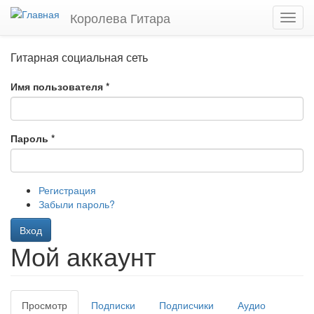
Перейти
Королева Гитара
Toggl
к
navig
основному
содержанию
Гитарная социальная сеть
Имя пользователя
*
Пароль
*
Регистрация
Забыли пароль?
Вход
Мой аккаунт
Главные
Просмотр
(активная
Подписки
Подписчики
Аудио