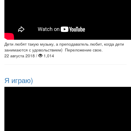
Дети любят такую музыку, а преподаватель любит, когда дети
занимаются с удовольствием) Переложение свое.
22 августа 2018 /
1,014
Я играю)
С.Руднев
"Липа
вековая",
исп.Анна
Онькова(Хонер)