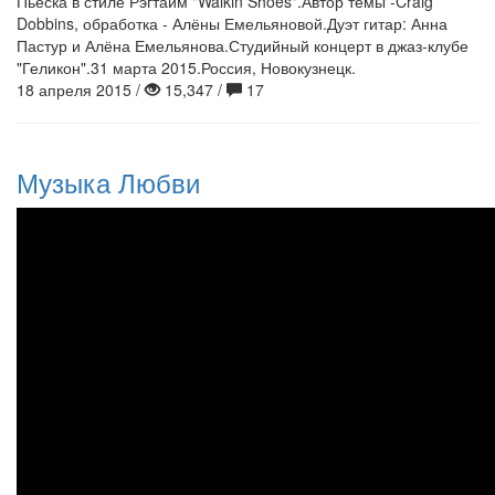
Пьеска в стиле Рэгтайм "Walkin Shoes".Автор темы -Craig
Dobbins, обработка - Алёны Емельяновой.Дуэт гитар: Анна
Пастур и Алёна Емельянова.Студийный концерт в джаз-клубе
"Геликон".31 марта 2015.Россия, Новокузнецк.
18 апреля 2015 /
15,347 /
17
Музыка Любви
Музыка Любви.Дуэт гитар.