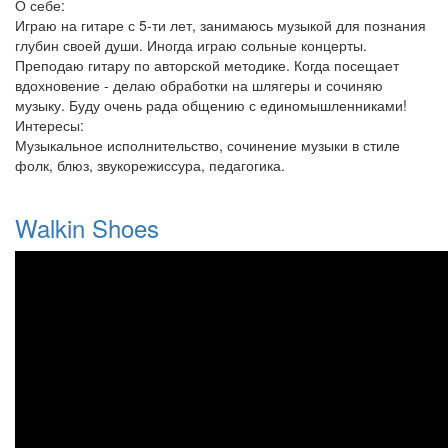
О себе:
Играю на гитаре с 5-ти лет, занимаюсь музыкой для познания
глубин своей души. Иногда играю сольные концерты.
Преподаю гитару по авторской методике. Когда посещает
вдохновение - делаю обработки на шлягеры и сочиняю
музыку. Буду очень рада общению с единомышленниками!
Интересы:
Музыкальное исполнительство, сочинение музыки в стиле
фолк, блюз, звукорежиссура, педагогика.
Walkin Shoes
Walkin Shoes by Craig
Dobbins&Alena Emelyanova