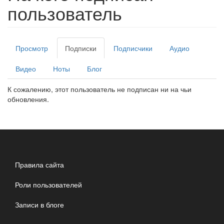
пользователь
Главные
Просмотр
Подписки
(активная
Подписчики
Аудио
вкладки
вкладка)
Видео
Ноты
Блог
К сожалению, этот пользователь не подписан ни на чьи
обновления.
Правила сайта
Роли пользователей
Записи в блоге