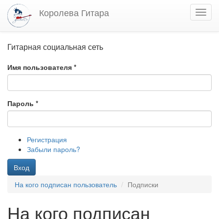
Перейти
Королева Гитара
Toggl
к
navig
основному
содержанию
Гитарная социальная сеть
Имя пользователя
*
Пароль
*
Регистрация
Забыли пароль?
Вход
На кого подписан пользователь
Подписки
На кого подписан