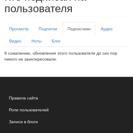
пользователя
Главные
Просмотр
Подписки
Подписчики
(активная
Аудио
вкладки
вкладка)
Видео
Ноты
Блог
К сожалению, обновления этого пользователя до сих пор
никого не заинтересовали.
Правила сайта
Роли пользователей
Записи в блоге