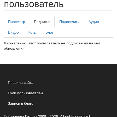
пользователь
Главные
Просмотр
Подписки
(активная
Подписчики
Аудио
вкладки
вкладка)
Видео
Ноты
Блог
К сожалению, этот пользователь не подписан ни на чьи
обновления.
Правила сайта
Роли пользователей
Записи в блоге
© Королева Гитара 2009 - 2026. All rights reserved