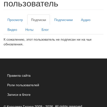
пользователь
Главные
Просмотр
Подписки
(активная
Подписчики
Аудио
вкладки
вкладка)
Видео
Ноты
Блог
К сожалению, этот пользователь не подписан ни на чьи
обновления.
Правила сайта
Роли пользователей
Записи в блоге
© Королева Гитара 2009 - 2026. All rights reserved