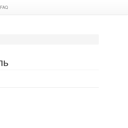
FAQ
ль