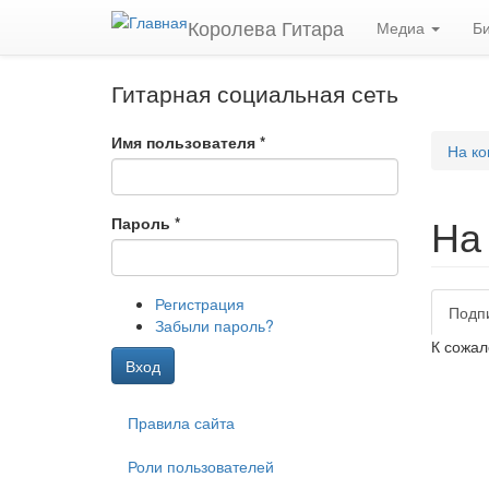
Перейти к основному содержанию
Королева Гитара
Медиа
Б
Гитарная социальная сеть
Имя пользователя
*
На ко
На
Пароль
*
Регистрация
Подп
Гла
Забыли пароль?
К сожал
Вход
Правила сайта
Роли пользователей