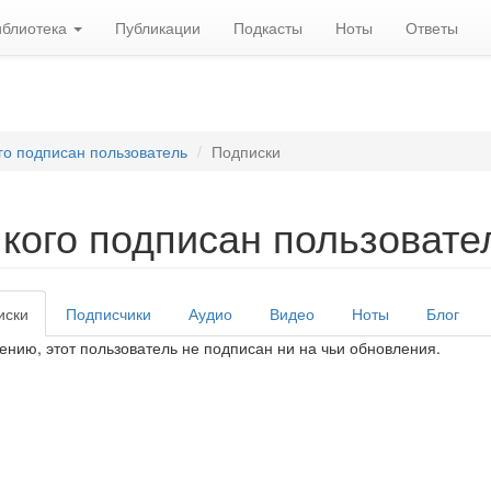
иблиотека
Публикации
Подкасты
Ноты
Ответы
го подписан пользователь
Подписки
 кого подписан пользовате
иски
(активная
Подписчики
Аудио
Видео
Ноты
Блог
вные вкладки
вкладка)
ению, этот пользователь не подписан ни на чьи обновления.