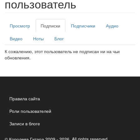
пользователь
Главные
Просмотр
Подписки
(активная
Подписчики
Аудио
вкладки
вкладка)
Видео
Ноты
Блог
К сожалению, этот пользователь не подписан ни на чьи
обновления.
Правила сайта
Роли пользователей
Записи в блоге
© Королева Гитара 2009 - 2026. All rights reserved