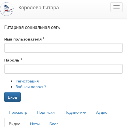
Перейти к основному содержанию
Королева Гитара
Toggl
navig
Гитарная социальная сеть
Имя пользователя
*
Пароль
*
Регистрация
Забыли пароль?
Вход
Просмотр
Подписки
Подписчики
Аудио
Главные вкладки
Видео
(активная
Ноты
Блог