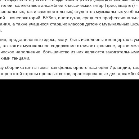
телей: коллективов ансамблей классических гитар (трио, квартет) - 
иональных, так и самодеятельных; студентов музыкальных учебны
ий – консерваторий, ВУЗов, институтов, среднего профессиональн
ания, а также учащихся старших классов детских музыкальных шко
сств.
ия, представленные здесь, могут быть исполнены в концертах с ус
, так как их музыкальное содержание отличает красивое, яркое мел
ческое наполнение, большинство из них являются зажигательным
кими танцами.
ву сборника взяты темы, как фольклорного наследия Ирландии, так
торов этой страны прошлых веков, аранжированные для ансамблей
трий Теслов. Нотное издание 
амблей гитар "Старый странник
титура