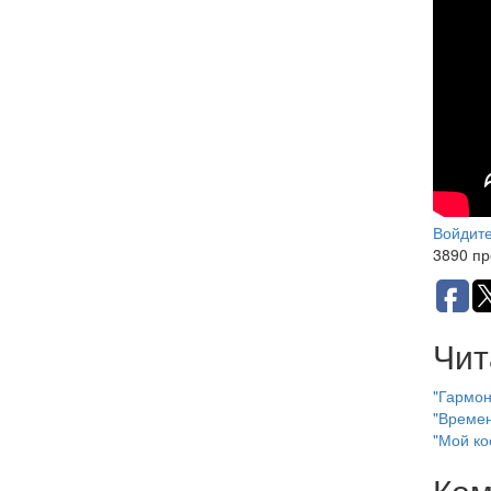
Войдит
3890 пр
Чит
"Гармон
"Времен
"Мой ко
Ком