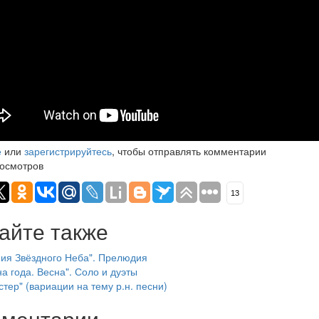
е
или
зарегистрируйтесь
, чтобы отправлять комментарии
осмотров
13
айте также
ия Звёздного Неба". Прелюдия
а года. Весна". Соло и дуэты
стер" (вариации на тему р.н. песни)
ментарии