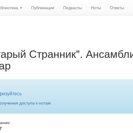
иблиотека
Публикации
Подкасты
Ноты
Ответы
тарый Странник". Ансамбл
ар
ризуйтесь
олучения доступа к нотам
вание:
!
ротив!
7