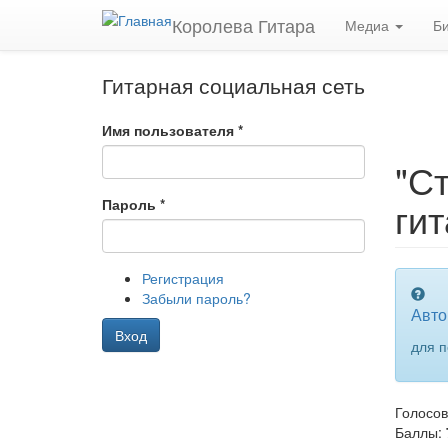
Перейти к основному содержанию
Королева Гитара
Медиа
Б
Гитарная социальная сеть
Имя пользователя
*
"С
гит
Пароль
*
Регистрация
Забыли пароль?
Авто
Вход
для п
Голосо
Голос за
Голос п
Баллы: