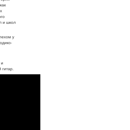
как
х
ого
л и школ
пехом у
одико-
и
 и
 гитар.
для
".