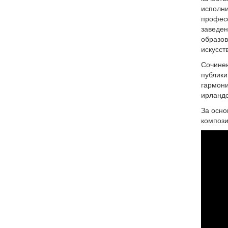
исполни
професс
заведен
образов
иску
Сочинен
публики
гармони
ирландс
За осно
компози
Дми
анс
Пар