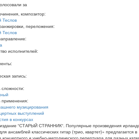
олосовали за
очинения, композитор:
 Теслов
ранжировки, переложения:
 Теслов
направление:
а
тво исполнителей:
менты:
ская запись:
 сложности:
жный
ь применения:
машнего музицирования
цертных выступлений
стия в конкурсах
 издание “СТАРЫЙ СТРАННИК“. Популярные произведения ирланд
для ансамблей классических гитар (трио, квартет)» предлагается в
е концертного и учебно-методического репертуара для разных кате