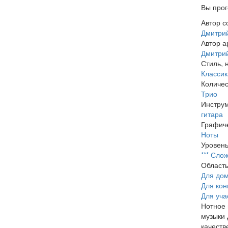
Вы прог
Автор с
Дмитрий
Автор а
Дмитрий
Стиль, 
Классик
Количес
Трио
Инстру
гитара
Графиче
Ноты
Уровень
*** Сло
Област
Для до
Для кон
Для уча
Нотное
музыки 
качеств