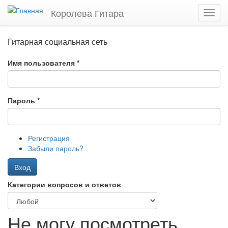
Перейти
Королева Гитара
Toggl
к
navig
основному
содержанию
Гитарная социальная сеть
Имя пользователя
*
Пароль
*
Регистрация
Забыли пароль?
Вход
Категории вопросов и ответов
Не могу посмотреть