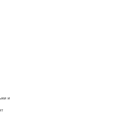
ыки и
ят