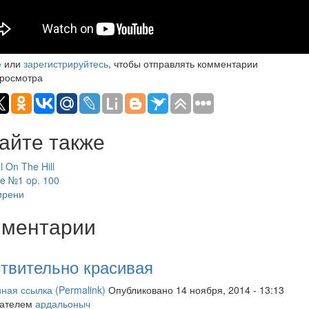
е
или
зарегистрируйтесь
, чтобы отправлять комментарии
просмотра
айте также
 On The Hill
e №1 op. 100
ирени
ментарии
твительно красивая
ная ссылка (Permalink)
Опубликовано 14 ноября, 2014 - 13:13
вателем
ардальоныч