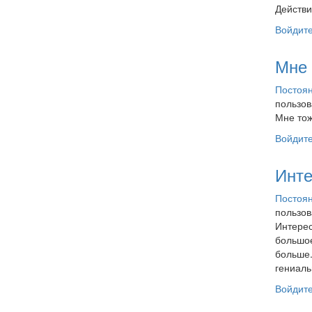
Действи
Войдит
Мне 
Постоян
пользо
Мне тож
Войдит
Инте
Постоян
пользо
Интерес
большое
больше.
гениаль
Войдит