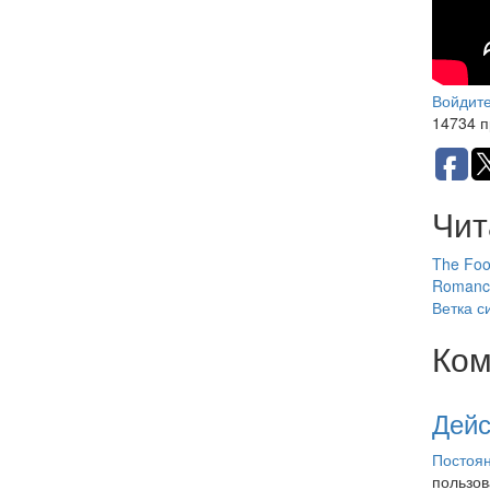
Войдит
14734 
Чит
The Fool
Romanc
Ветка с
Ком
Дейс
Постоян
пользо