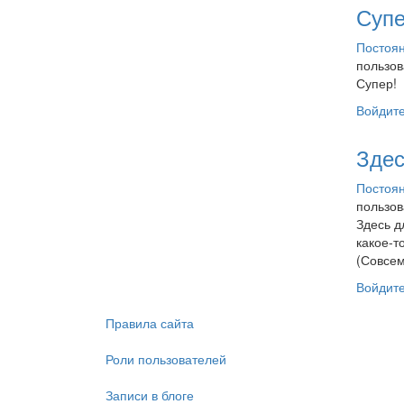
Супе
Постоян
пользо
Супер!
Войдит
Здес
Постоян
пользо
Здесь д
какое-т
(Совсем
Войдит
Правила сайта
Роли пользователей
Записи в блоге