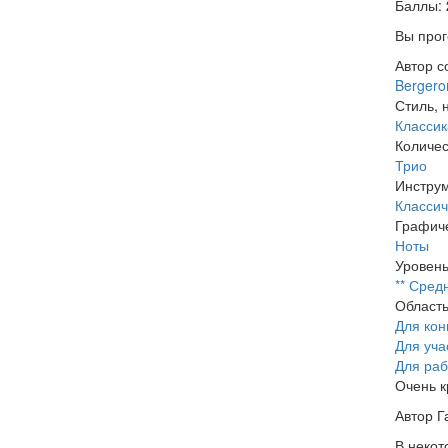
Баллы:
Вы прог
Автор с
Bergero
Стиль, 
Классик
Количес
Трио
Инстру
Классич
Графиче
Ноты
Уровень
** Сред
Област
Для кон
Для уча
Для раб
Очень к
Автор Г
В некот