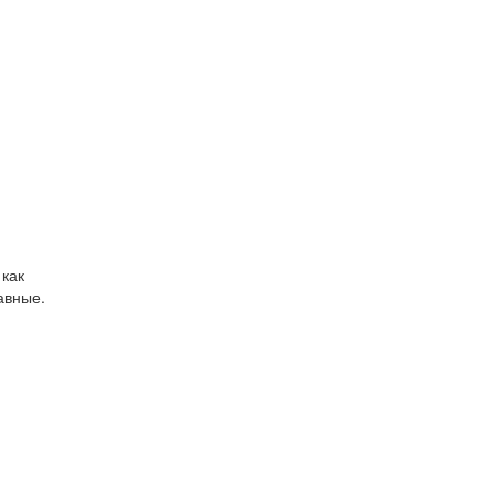
 как
авные.