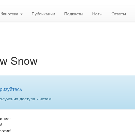
иблиотека
Публикации
Подкасты
Ноты
Ответы
ow Snow
ризуйтесь
олучения доступа к нотам
вание:
!
ротив!