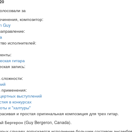
20
олосовали за
очинения, композитор:
n Guy
направление:
а
тво исполнителей:
менты:
еская гитара
ская запись:
 сложности:
ний
ь применения:
цертных выступлений
стия в конкурсах
оты и "халтуры"
расивая и простая оригинальная композиция для трех гитар.
ай Бергерон (Guy Bergeron, Canada).
орых случаях допускается исполнение большим составом ансамбля