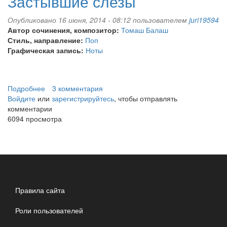
Застывшие слезы
Опубликовано 16 июня, 2014 - 08:12 пользователем
juri19594
Автор сочинения, композитор:
Томаш Балаш
Стиль, направление:
Поп
Графическая запись:
Ноты
Подробнее
о
3 комментария
Войдите
или
Застывшие
зарегистрируйтесь
, чтобы отправлять
комментарии
слезы
6094 просмотра
Правила сайта
Роли пользователей