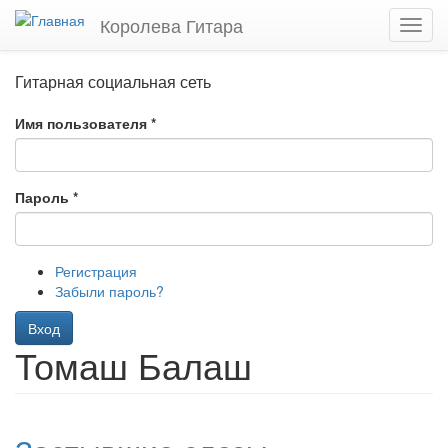
Перейти
Королева Гитара
Toggl
к
navig
основному
содержанию
Гитарная социальная сеть
Имя пользователя
*
Пароль
*
Регистрация
Забыли пароль?
Вход
Томаш Балаш