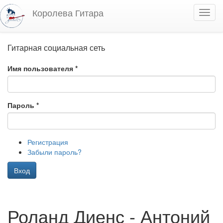
Перейти к основному содержанию
Королева Гитара
Toggl
navig
Гитарная социальная сеть
Имя пользователя
*
Пароль
*
Регистрация
Забыли пароль?
Вход
Роланд Диенс - Антоний