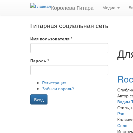
Перейти к основному содержанию
Королева Гитара
Медиа
Б
Гитарная социальная сеть
Имя пользователя
*
Дл
Пароль
*
Roc
Регистрация
Забыли пароль?
Опублик
Автор с
Вход
Вадим 
Стиль, 
Рок
Количес
Соло
Инстру