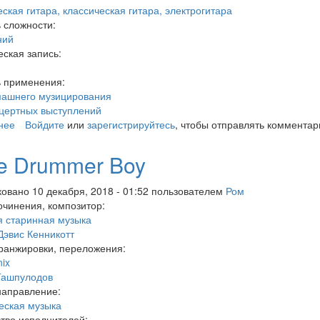
еская гитара, классическая гитара, электрогитара
 сложности:
ний
ская запись:
ь применения:
машнего музицирования
цертных выступлений
нее
о Rock boy
Войдите
или
зарегистрируйтесь
, чтобы отправлять комментар
tle Drummer Boy
овано 10 декабря, 2018 - 01:52 пользователем
Ром
очинения, композитор:
 старинная музыка
Дэвис Кенникотт
ранжировки, переложения:
nix
Ташпулодов
направление:
еская музыка
тво исполнителей: