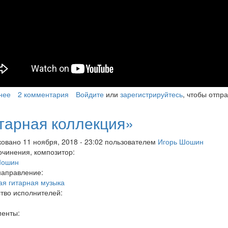
нее
о Little Drummer Boy
2 комментария
Войдите
или
зарегистрируйтесь
, чтобы отпр
тарная коллекция»
овано 11 ноября, 2018 - 23:02 пользователем
Игорь Шошин
очинения, композитор:
Шошин
направление:
ая гитарная музыка
тво исполнителей:
менты: