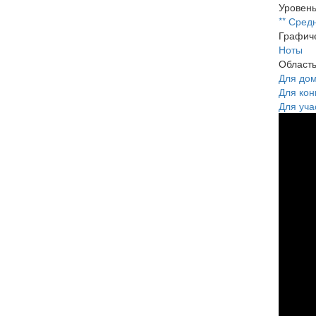
Уровень
** Сред
Графиче
Ноты
Област
Для до
Для кон
Для уча
Иго
201