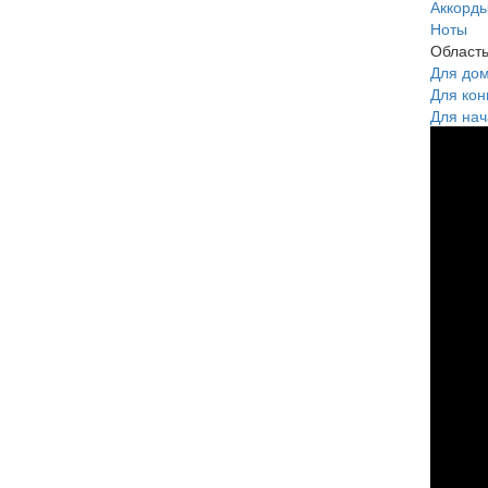
Аккорд
Ноты
Област
Для до
Для кон
Для нач
Меч