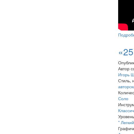
Подроб
«25
Опублик
Автор с
Игорь 
Стиль, 
авторск
Количес
Соло
Инстру
Классич
Уровень
* Легкий
Графиче