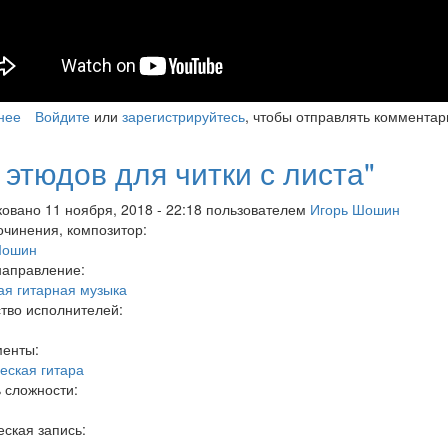
нее
о «Гитарная коллекция»
Войдите
или
зарегистрируйтесь
, чтобы отправлять комментар
 этюдов для читки с листа"
овано 11 ноября, 2018 - 22:18 пользователем
Игорь Шошин
очинения, композитор:
Шошин
направление:
ая гитарная музыка
тво исполнителей:
менты:
еская гитара
 сложности:
ская запись: