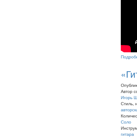
Подроб
«Ги
Опублик
Автор с
Игорь 
Стиль, 
авторск
Количес
Соло
Инстру
гитара