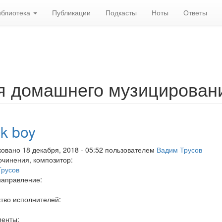
иблиотека
Публикации
Подкасты
Ноты
Ответы
я домашнего музицирован
k boy
овано 18 декабря, 2018 - 05:52 пользователем
Вадим Трусов
очинения, композитор:
Трусов
направление:
тво исполнителей:
менты: