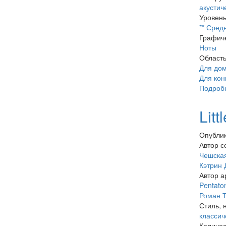
акустич
Уровень
** Сред
Графиче
Ноты
Област
Для до
Для кон
Подроб
Lit
Опублик
Автор с
Чешская
Кэтрин 
Автор а
Pentato
Роман 
Стиль, 
классич
Количес