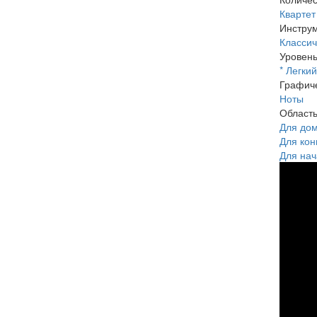
Квартет
Инстру
Классич
Уровень
* Легкий
Графиче
Ноты
Област
Для до
Для кон
Для нач
[Off