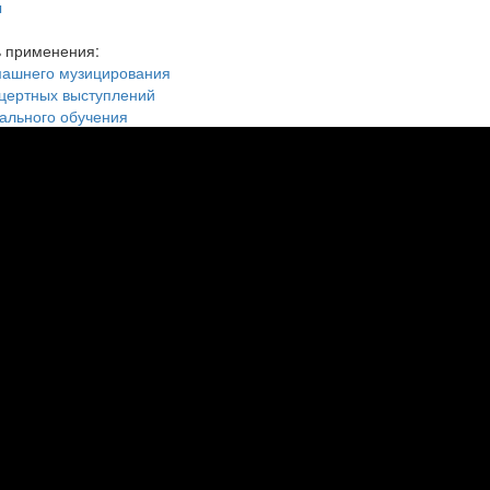
ы
ь применения:
машнего музицирования
цертных выступлений
ального обучения
ты о лете. 2 партия. Dreams ab