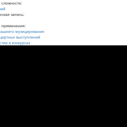
 сложности:
ний
ская запись:
ь применения:
машнего музицирования
цертных выступлений
стия в конкурсах
рь Шошин "Танцы под дождем."
8"