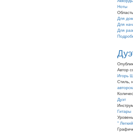
Аккорд
Ноты
Област
Для до
Для нач
Для раз
Подроб
Дуэ
Опублик
Автор с
Игорь 
Стиль, 
авторск
Количес
Дуэт
Инстру
Гитары
Уровень
* Легкий
Графиче