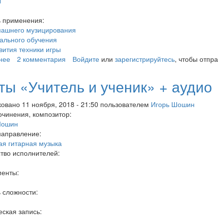
ы
ь применения:
машнего музицирования
ального обучения
вития техники игры
нее
о «25 этюдов для читки с листа"
2 комментария
Войдите
или
зарегистрируйтесь
, чтобы отпр
ты «Учитель и ученик» + аудио
овано 11 ноября, 2018 - 21:50 пользователем
Игорь Шошин
очинения, композитор:
Шошин
направление:
ая гитарная музыка
тво исполнителей:
менты:
 сложности:
ская запись: