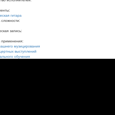
менты:
еская гитара
 сложности:
ская запись:
ь применения:
машнего музицирования
цертных выступлений
ального обучения
icial Video] Little Drummer Boy - 