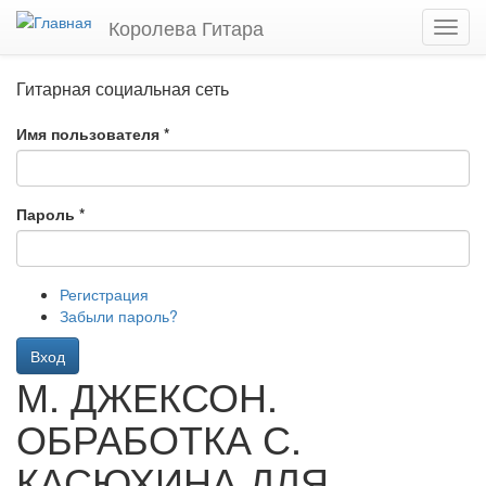
Перейти
Королева Гитара
Toggl
к
navig
основному
содержанию
Гитарная социальная сеть
Имя пользователя
*
Пароль
*
Регистрация
Забыли пароль?
Вход
М. ДЖЕКСОН.
ОБРАБОТКА С.
КАСЮХИНА ДЛЯ