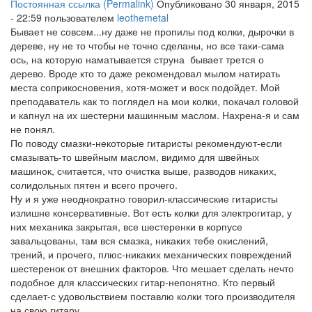
Постоянная ссылка (Permalink)
Опубликовано 30 января, 2015
- 22:59 пользователем
leothemetal
Бывает не совсем...ну даже не пропилы под колки, дырочки в
дереве, ну не то чтобы не точно сделаны, но все таки-сама
ось, на которую наматывается струна бывает трется о
дерево. Вроде кто то даже рекомендовал мылом натирать
места соприкосновения, хотя-может и воск подойдет. Мой
преподаватель как то поглядел на мои колки, покачал головой
и капнул на их шестерни машинным маслом. Нахрена-я и сам
не понял.
По поводу смазки-некоторые гитаристы рекомендуют-если
смазывать-то швейным маслом, видимо для швейных
машинок, считается, что очистка выше, разводов никаких,
солидольных пятен и всего прочего.
Ну и я уже неоднократно говорил-классические гитаристы
излишне консервативные. Вот есть колки для электрогитар, у
них механика закрытая, все шестеренки в корпусе
завальцованы, там вся смазка, никаких тебе окислений,
трений, и прочего, плюс-никаких механических повреждений
шестеренок от внешних факторов. Что мешает сделать нечто
подобное для классических гитар-непонятно. Кто первый
сделает-с удовольствием поставлю колки того производителя
на свою гитару.