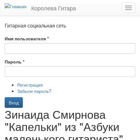
Перейти
Королева Гитара
Toggl
к
navig
основному
содержанию
Гитарная социальная сеть
Имя пользователя
*
Пароль
*
Регистрация
Забыли пароль?
Вход
Зинаида Смирнова
"Капельки" из "Азбуки
маленького гитариста"