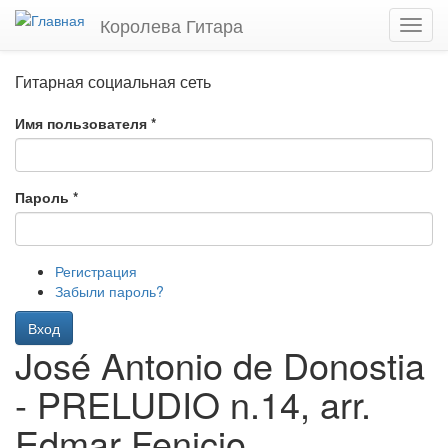
Перейти
Королева Гитара
Toggl
к
navig
основному
содержанию
Гитарная социальная сеть
Имя пользователя
*
Пароль
*
Регистрация
Забыли пароль?
Вход
José Antonio de Donostia
- PRELUDIO n.14, arr.
Edmar Fenicio