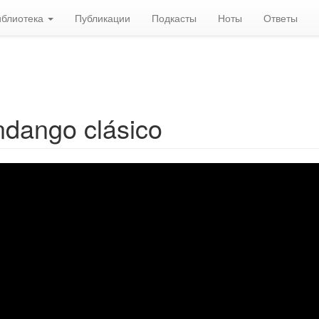
иблиотека
Публикации
Подкасты
Ноты
Ответы
dango clásico