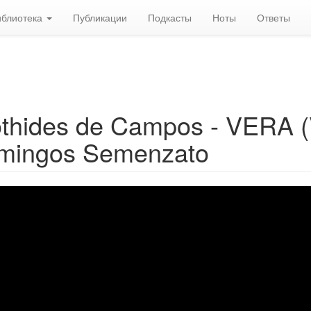
иблиотека
Публикации
Подкасты
Ноты
Ответы
thides de Campos - VERA (V
mingos Semenzato