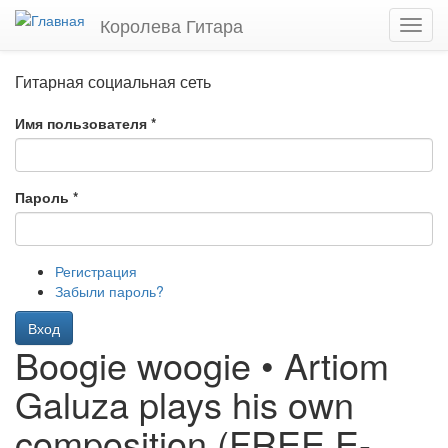
Перейти
Королева Гитара
Toggl
к
navig
основному
содержанию
Гитарная социальная сеть
Имя пользователя
*
Пароль
*
Регистрация
Забыли пароль?
Вход
Boogie woogie • Artiom
Galuza plays his own
composition (FREE E-