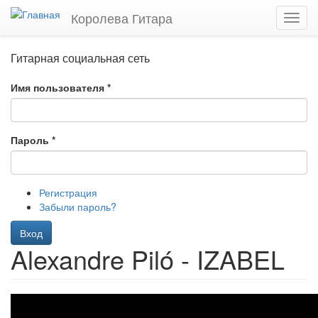
Перейти
Королева Гитара
Toggl
к
navig
основному
содержанию
Гитарная социальная сеть
Имя пользователя
*
Пароль
*
Регистрация
Забыли пароль?
Вход
Alexandre Piló - IZABEL