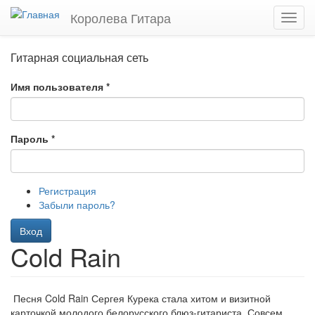
Перейти
Королева Гитара
Toggl
к
navig
основному
содержанию
Гитарная социальная сеть
Имя пользователя
*
Пароль
*
Регистрация
Забыли пароль?
Вход
Cold Rain
Песня Cold Rain Сергея Курека стала хитом и визитной
карточкой молодого белорусского блюз-гитариста. Совсем