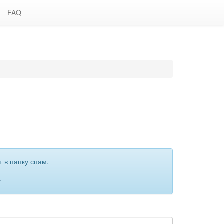
FAQ
 в папку спам.
y