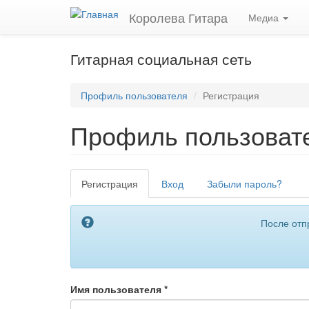
Перейти
Королева Гитара
Медиа
к
основному
содержанию
Гитарная социальная сеть
Профиль пользователя
Регистрация
Профиль пользоват
Главные
Регистрация
(активная
Вход
Забыли пароль?
вкладки
вкладка)
После отп
Имя пользователя
*