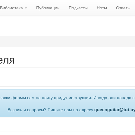
Библиотека
Публикации
Подкасты
Ноты
Ответы
еля
равки формы вам на почту придут инструкции. Иногда они попадают
Возникли вопросы? Пишите нам по адресу
queenguitar@tut.b