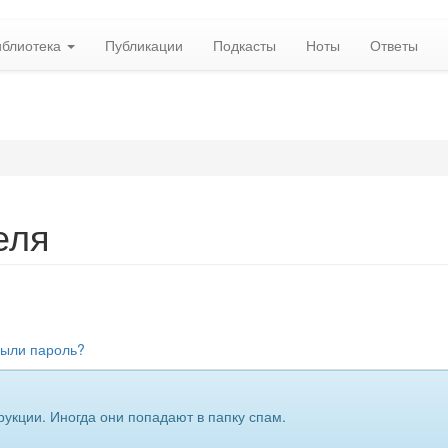
иблиотека
Публикации
Подкасты
Ноты
Ответы
еля
ыли пароль?
укции. Иногда они попадают в папку спам.