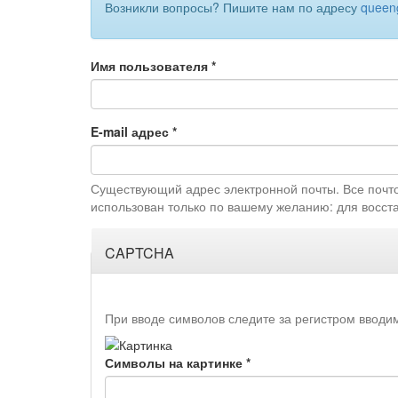
Возникли вопросы? Пишите нам по адресу
queeng
Имя пользователя
*
E-mail адрес
*
Существующий адрес электронной почты. Все почтов
использован только по вашему желанию: для восст
CAPTCHA
При вводе символов следите за регистром вводи
Символы на картинке
*