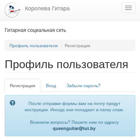
Перейти
Королева Гитара
Toggl
к
navig
основному
содержанию
Гитарная социальная сеть
Профиль пользователя
Регистрация
Профиль пользователя
Главные
Регистрация
(активная
Вход
Забыли пароль?
вкладки
вкладка)
После отправки формы вам на почту придут
инструкции. Иногда они попадают в папку спам.
Возникли вопросы? Пишите нам по адресу
queenguitar@tut.by