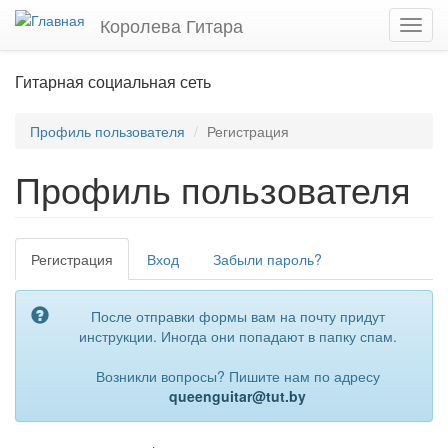
Перейти
Королева Гитара
Toggl
к
navig
основному
содержанию
Гитарная социальная сеть
Профиль пользователя
Регистрация
Профиль пользователя
Главные
Регистрация
(активная
Вход
Забыли пароль?
вкладки
вкладка)
После отправки формы вам на почту придут
инструкции. Иногда они попадают в папку спам.
Возникли вопросы? Пишите нам по адресу
queenguitar@tut.by