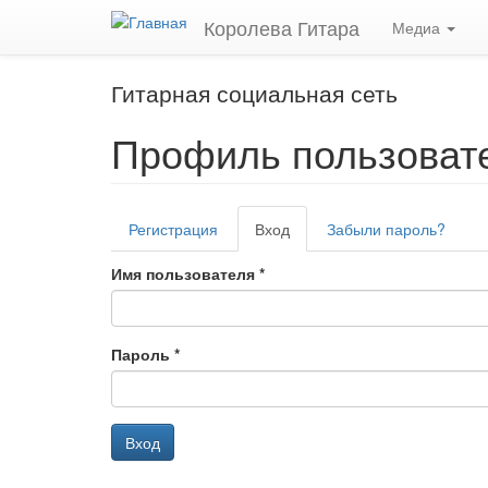
Перейти
Королева Гитара
Медиа
к
основному
содержанию
Гитарная социальная сеть
Профиль пользоват
Главные
Регистрация
Вход
(активная
Забыли пароль?
вкладки
вкладка)
Имя пользователя
*
Пароль
*
Вход