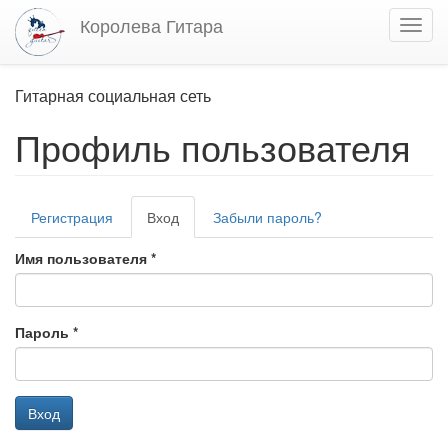
Перейти
Королева Гитара
Toggl
к
navig
основному
содержанию
Гитарная социальная сеть
Профиль пользователя
Главные
Регистрация
Вход
(активная
Забыли пароль?
вкладки
вкладка)
Имя пользователя
*
Пароль
*
Вход