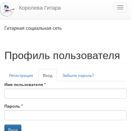
Перейти к основному содержанию
Королева Гитара
Toggl
navig
Гитарная социальная сеть
Профиль пользователя
Регистрация
Вход
(активная
Забыли пароль?
Главные вкладки
вкладка)
Имя пользователя
*
Пароль
*
Вход