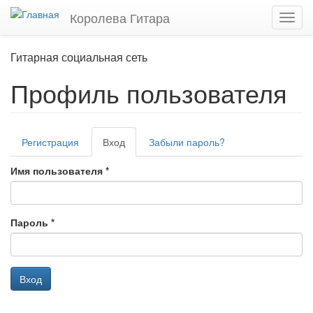
Перейти
Королева Гитара
Toggl
к
navig
основному
содержанию
Гитарная социальная сеть
Профиль пользователя
Главные
Регистрация
Вход
(активная
Забыли пароль?
вкладки
вкладка)
Имя пользователя
*
Пароль
*
Вход