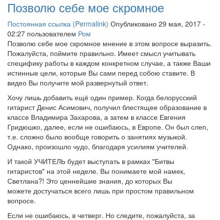
Позволю себе мое скромное
Постоянная ссылка (Permalink)
Опубликовано 29 мая, 2017 -
02:27 пользователем
Ром
Позволю себе мое скромное мнение в этом вопросе выразить.
Пожалуйста, поймите правильно. Имеет смысл учитывать
специфику работы в каждом конкретном случае, а также Ваши
истинные цели, которые Вы сами перед собою ставите. В
видео Вы получите мой развернутый ответ.
Хочу лишь добавить ещё один пример. Когда белорусский
гитарист Денис Асимович, получил блестящее образование в
классе Владимира Захарова, а затем в классе Евгения
Гридюшко, далее, если не ошибаюсь, в Европе. Он был слеп,
т.е. сложно было вообще говорить о занятиях музыкой.
Однако, произошло чудо, благодаря усилиям учителей.
И такой УЧИТЕЛЬ будет выступать в рамках "Битвы
гитаристов" на этой неделе. Вы понимаете мой намек,
Светлана?! Это ценнейшие знания, до которых Вы
можете достучаться всего лишь при простом правильном
вопросе.
Если не ошибаюсь, в четверг. Но следите, пожалуйста, за