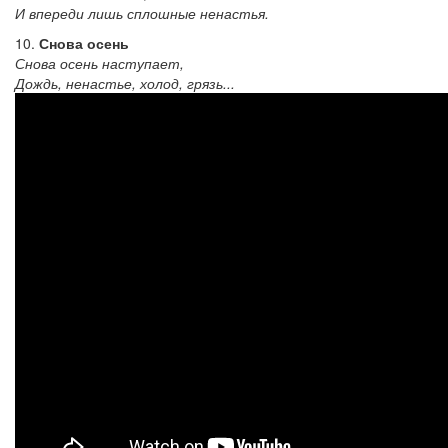
И впереди лишь сплошные ненастья.
10.
Снова осень
Снова осень наступает,
Дождь, ненастье, холод, грязь...
The
road
goes
away