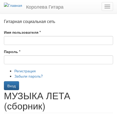
Перейти
Королева Гитара
Toggl
к
navig
основному
содержанию
Гитарная социальная сеть
Имя пользователя
*
Пароль
*
Регистрация
Забыли пароль?
Вход
МУЗЫКА ЛЕТА
(сборник)