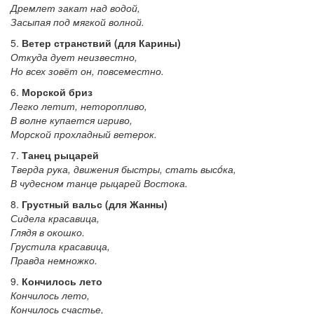
Дремлет закат над водой,
Засыпая под мягкой волной.
5. ‎
Ветер странствий (для Карины)
Откуда дует неизвестно,
Но всех зовёт он, повсеместно.
6.
‎Морской бриз
Легко летит, неторопливо,
В волне купается игриво,
Морской прохладный ветерок.
7.
Танец рыцарей
Тверда рука, движения быстры, стать высóка,
В чудесном танце рыцарей Востока.
8.
‎Грустный вальс (для Жанны)
Сидела красавица,
Глядя в окошко.
Грустила красавица,
Правда немножко.
9.
Кончилось лето
Кончилось лето,
Кончилось счастье,